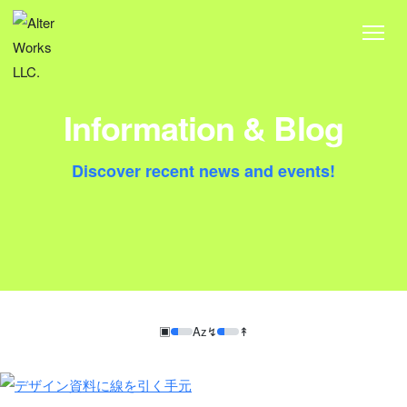
RECRUITMENT
SEWING FACTORIES WANTED!
CONTACT
Information & Blog
Discover recent news and events!
▣
Aᴢ
↯
↟